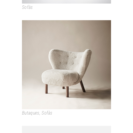
Sofàs
LITTLE PETRA
Butaques
,
Sofàs