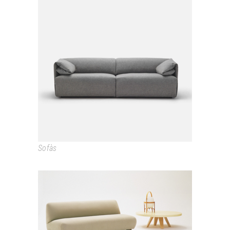
WALLACE
Sofàs