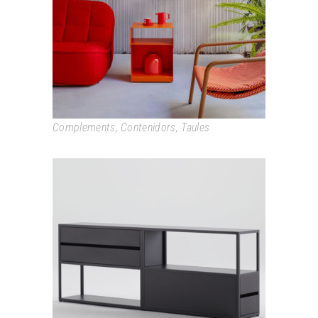
SETA
Complements
,
Contenidors
,
Taules
NEW ORDER