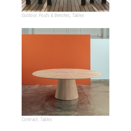
Outdoor
,
Poufs & Benches
,
Tables
REVERSE
Contract
,
Tables