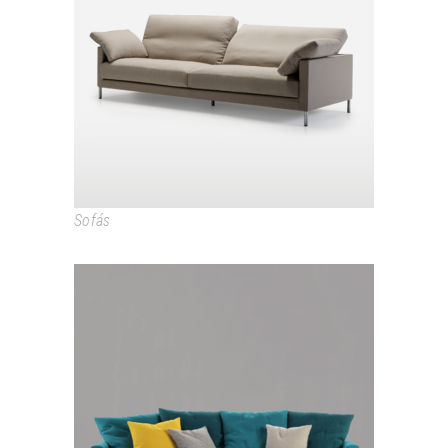
MONROE
Sofás
NAP