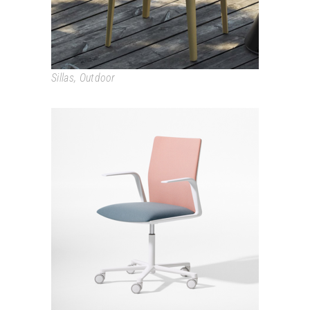
Sillas
,
Outdoor
KINESIT