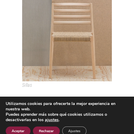
LAKE
Sillas
Utilizamos cookies para ofrecerte la mejor experiencia en
nuestra web.
Puedes aprender más sobre qué cookies utilizamos o
desactivarlas en los
ajustes
.
Passeig Colom, 18 08002 Barcelona T. +34 933193361
espai@grao.info
Aceptar
Rechazar
Ajustes